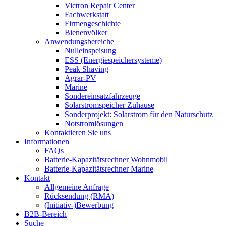
Victron Repair Center
Fachwerkstatt
Firmengeschichte
Bienenvölker
Anwendungsbereiche
Nulleinspeisung
ESS (Energiespeichersysteme)
Peak Shaving
Agrar-PV
Marine
Sondereinsatzfahrzeuge
Solarstromspeicher Zuhause
Sonderprojekt: Solarstrom für den Naturschutz
Notstromlösungen
Kontaktieren Sie uns
Informationen
FAQs
Batterie-Kapazitätsrechner Wohnmobil
Batterie-Kapazitätsrechner Marine
Kontakt
Allgemeine Anfrage
Rücksendung (RMA)
(Initiativ-)Bewerbung
B2B-Bereich
Suche